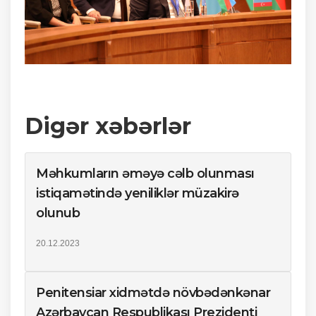
Digər xəbərlər
Məhkumların əməyə cəlb olunması
istiqamətində yeniliklər müzakirə
olunub
20.12.2023
Penitensiar xidmətdə növbədənkənar
Azərbaycan Respublikası Prezidenti