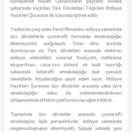
nümayəndə heyəti Qazaxıstanın paytaxtı Astana
şəhərində keçirilən Türk Dövlətləri Təşkilatı Ədliyyə
Nazirləri Şurasının ilk iclasında iştirak edib.
Tədbirdə çıxış edən Fərid Əhmədov ədliyyə sahəsində
üzv dövlətlərlə çoxtərəfli formatda əməkdaşlığın
əhəmiyyətini vurğulayıb. Ötən dövr ərzində
Azərbaycan və Türk dövlətləri arasında elektron
ədliyyə xidmətləri, notariat fəaliyyəti, məhkəmə
ekspertizası, cəza-icra sistemi və kadr hazırlığı
sahəsində ikitərəfli əməkdaşlığa dair çoxsaylı
sənədlərin imzalandığını qeyd edən nazir, Ədliyyə
Nazirləri Şurasının üzv dövlətlər arasında sahə üzrə
əməkdaşlığın daha da möhkəmləndirilməsi
istiqamətində effektiv platforma olacağını bildirib.
Toplantıda üzv dövlətlər arasında çoxtərəfli
əməkdaşlıq üçün perspektivlər, ədliyyə sahəsində
rəqəmsallaşmanın əhəmiyyəti, hüquqi sahədə yeni