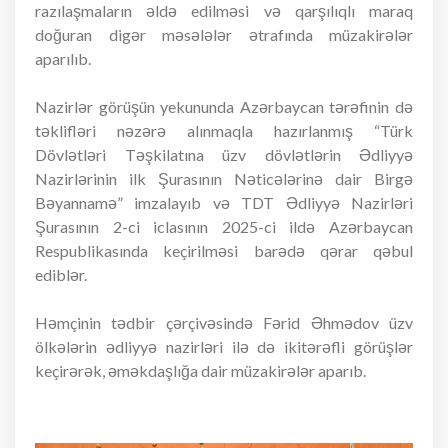
razılaşmaların əldə edilməsi və qarşılıqlı maraq
doğuran digər məsələlər ətrafında müzakirələr
aparılıb.
Nazirlər görüşün yekununda Azərbaycan tərəfinin də
təklifləri nəzərə alınmaqla hazırlanmış “Türk
Dövlətləri Təşkilatına üzv dövlətlərin Ədliyyə
Nazirlərinin ilk Şurasının Nəticələrinə dair Birgə
Bəyannamə” imzalayıb və TDT Ədliyyə Nazirləri
Şurasının 2-ci iclasının 2025-ci ildə Azərbaycan
Respublikasında keçirilməsi barədə qərar qəbul
ediblər.
Həmçinin tədbir çərçivəsində Fərid Əhmədov üzv
ölkələrin ədliyyə nazirləri ilə də ikitərəfli görüşlər
keçirərək, əməkdaşlığa dair müzakirələr aparıb.