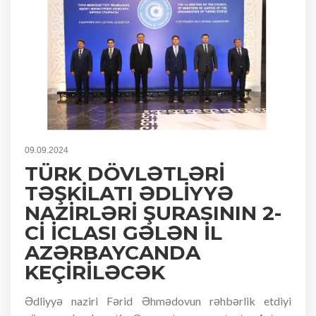
09.09.2024
TÜRK DÖVLƏTLƏRİ
TƏŞKİLATI ƏDLİYYƏ
NAZİRLƏRİ ŞURASININ 2-
Cİ İCLASI GƏLƏN İL
AZƏRBAYCANDA
KEÇİRİLƏCƏK
Ədliyyə naziri Fərid Əhmədovun rəhbərlik etdiyi