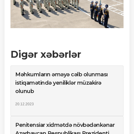
Digər xəbərlər
Məhkumların əməyə cəlb olunması
istiqamətində yeniliklər müzakirə
olunub
20.12.2023
Penitensiar xidmətdə növbədənkənar
Azərbaycan Respublikası Prezidenti