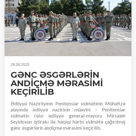
28.08.2025
GƏNC ƏSGƏRLƏRİN
ANDİÇMƏ MƏRASİMİ
KEÇİRİLİB
Ədliyyə Nazirliyinin Penitensiar xidmətinin Mühafizə
alayında ədliyyə nazirinin müavini – Penitensiar
xidmətin rəisi ədliyyə general-mayoru Mirsaleh
Seyidovun iştirakı ilə həqiqi hərbi xidmətə çağırılmış
gənc əsgərlərin andiçmə mərasimi keçirilib.