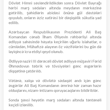
Dövlət Himni səsləndirildikdən sonra Dövlət Bayrağı
hərbi marş sədaları altında meydanın mərkəzinə
gətirilib, şəhidlərin abidəsi önünə gül dəstələri
qoyulub, onların əziz xatirəsi bir dəqiqəlik sükutla yad
edilib.
Azərbaycan Respublikasının Prezidenti Ali Baş
Komandan cənab İlham Əliyevin rəhbərliyi altında
ədliyyə sahəsində həyata keçirilən uğurlu islahatlar, o
cümlədən, Mühafizə alayının öz vəzifələrini bu gün də
layiqincə icra etdiyi qeyd olunub.
Ədliyyə naziri III dərəcəli dövlət ədliyyə müşaviri Fərid
Əhmədovun təbrik və tövsiyələri gənc əsgərlərin
diqqətinə çatdırılıb.
Vətənə, xalqa və dövlətə sədaqət andı içən gənc
əsgərlər Ali Baş Komandanın əmrinə hər zaman hazır
olduqlarını, nizam-intizamı qoruyacaqlarını bildiriblər.
Sonda şəxsi heyətin marş sədaları altında təntənəli
keçidi izlənilib.