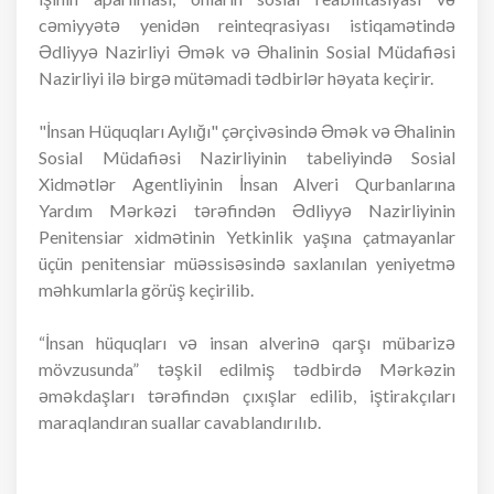
cəmiyyətə yenidən reinteqrasiyası istiqamətində
Ədliyyə Nazirliyi Əmək və Əhalinin Sosial Müdafiəsi
Nazirliyi ilə birgə mütəmadi tədbirlər həyata keçirir.
"İnsan Hüquqları Aylığı" çərçivəsində Əmək və Əhalinin
Sosial Müdafiəsi Nazirliyinin tabeliyində Sosial
Xidmətlər Agentliyinin İnsan Alveri Qurbanlarına
Yardım Mərkəzi tərəfindən Ədliyyə Nazirliyinin
Penitensiar xidmətinin Yetkinlik yaşına çatmayanlar
üçün penitensiar müəssisəsində saxlanılan yeniyetmə
məhkumlarla görüş keçirilib.
“İnsan hüquqları və insan alverinə qarşı mübarizə
mövzusunda” təşkil edilmiş tədbirdə Mərkəzin
əməkdaşları tərəfindən çıxışlar edilib, iştirakçıları
maraqlandıran suallar cavablandırılıb.