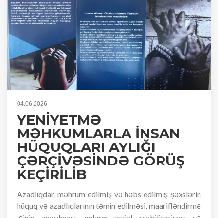
04.06.2026
YENİYETMƏ
MƏHKUMLARLA İNSAN
HÜQUQLARI AYLIĞI
ÇƏRÇİVƏSİNDƏ GÖRÜŞ
KEÇİRİLİB
Azadlıqdan məhrum edilmiş və həbs edilmiş şəxslərin
hüquq və azadlıqlarının təmin edilməsi, maarifləndirmə
işinin aparılması, onların sosial reabilitasiyası və