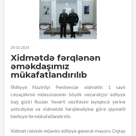
28.03.2024
Xidmətdə fərqlənən
əməkdaşımız
mükafatlandırılıb
Ədliyyə Nazirliyi Penitensiar xidmətin 1 saylı
cəzaçəkmə müəssisəsinin böyük nəzarətçisi ədliyyə
baş giziri Ruslan Yavərli vəzifəsini layiqincə yerinə
yetirdiyinə və xidmətdə fərqləndiyinə görə qiymətli
hədiyyə ilə mükafatlandırılıb.
Xidmət rəisinin müavini ədliyyə general-mayoru Oqtay