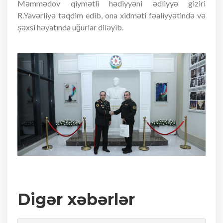
Məmmədov qiymətli hədiyyəni ədliyyə giziri
R.Yavərliyə təqdim edib, ona xidməti fəaliyyətində və
şəxsi həyatında uğurlar diləyib.
Digər xəbərlər