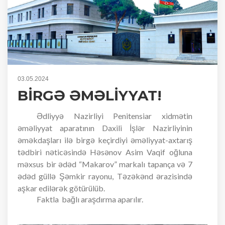
03.05.2024
BİRGƏ ƏMƏLİYYAT!
Ədliyyə Nazirliyi Penitensiar xidmətin
əməliyyat aparatının Daxili İşlər Nazirliyinin
əməkdaşları ilə birgə keçirdiyi əməliyyat-axtarış
tədbiri nəticəsində Həsənov Asim Vaqif oğluna
məxsus bir ədəd “Makarov” markalı tapança və 7
ədəd güllə Şəmkir rayonu, Təzəkənd ərazisində
aşkar edilərək götürülüb.
Faktla bağlı araşdırma aparılır.