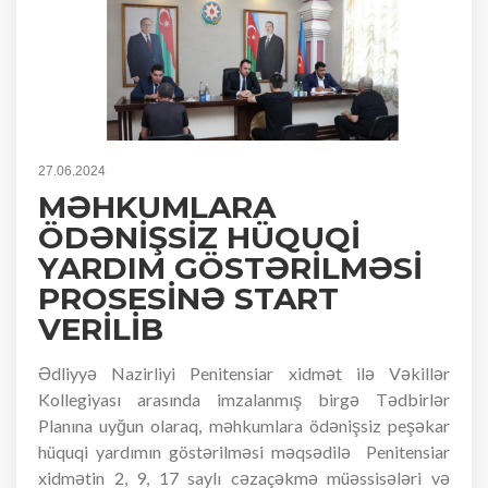
27.06.2024
MƏHKUMLARA
ÖDƏNİŞSİZ HÜQUQİ
YARDIM GÖSTƏRİLMƏSİ
PROSESİNƏ START
VERİLİB
Ədliyyə Nazirliyi Penitensiar xidmət ilə Vəkillər
Kollegiyası arasında imzalanmış birgə Tədbirlər
Planına uyğun olaraq, məhkumlara ödənişsiz peşəkar
hüquqi yardımın göstərilməsi məqsədilə Penitensiar
xidmətin 2, 9, 17 saylı cəzaçəkmə müəssisələri və