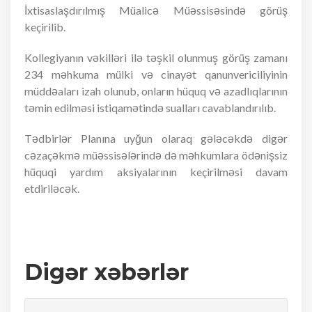
İxtisaslaşdırılmış Müalicə Müəssisəsində görüş
keçirilib.
Kollegiyanın vəkilləri ilə təşkil olunmuş görüş zamanı
234 məhkuma mülki və cinayət qanunvericiliyinin
müddəaları izah olunub, onların hüquq və azadlıqlarının
təmin edilməsi istiqamətində sualları cavablandırılıb.
Tədbirlər Planına uyğun olaraq gələcəkdə digər
cəzaçəkmə müəssisələrində də məhkumlara ödənişsiz
hüquqi yardım aksiyalarının keçirilməsi davam
etdiriləcək.
Digər xəbərlər