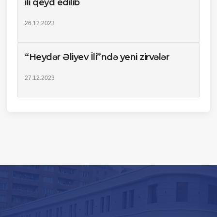
ili qeyd edilib
26.12.2023
“Heydər Əliyev İli”ndə yeni zirvələr
27.12.2023