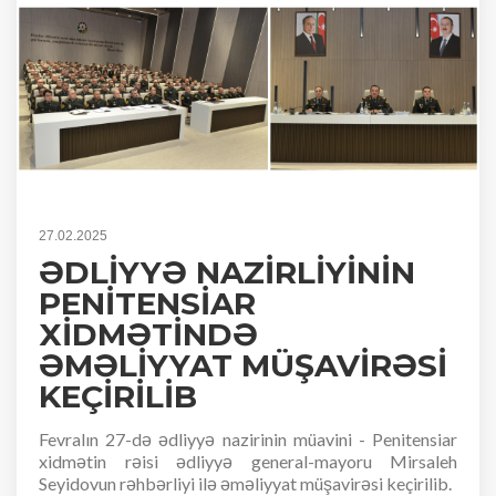
27.02.2025
ƏDLİYYƏ NAZİRLİYİNİN
PENİTENSİAR
XİDMƏTİNDƏ
ƏMƏLİYYAT MÜŞAVİRƏSİ
KEÇİRİLİB
Fevralın 27-də ədliyyə nazirinin müavini - Penitensiar
xidmətin rəisi ədliyyə general-mayoru Mirsaleh
Seyidovun rəhbərliyi ilə əməliyyat müşavirəsi keçirilib.