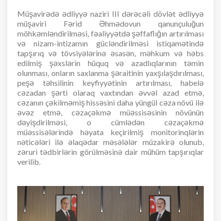
Müşavirədə ədliyyə naziri III dərəcəli dövlət ədliyyə
müşaviri Fərid Əhmədovun qanunçuluğun
möhkəmləndirilməsi, fəaliyyətdə şəffaflığın artırılması
və nizam-intizamın gücləndirilməsi istiqamətində
tapşırıq və tövsiyələrinə əsasən, məhkum və həbs
edilmiş şəxslərin hüquq və azadlıqlarının təmin
olunması, onların saxlanma şəraitinin yaxşılaşdırılması,
peşə təhsilinin keyfiyyətinin artırılması, habelə
cəzadan şərti olaraq vaxtından əvvəl azad etmə,
cəzanın çəkilməmiş hissəsini daha yüngül cəza növü ilə
əvəz etmə, cəzaçəkmə müəssisəsinin növünün
dəyişdirilməsi, o cümlədən cəzaçəkmə
müəssisələrində həyata keçirilmiş monitorinqlərin
nəticələri ilə əlaqədar məsələlər müzakirə olunub,
zəruri tədbirlərin görülməsinə dair mühüm tapşırıqlar
verilib.