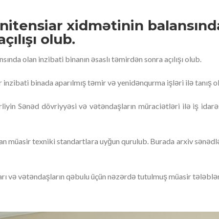
enitensiar xidmətinin balansında
çılışı olub.
sında olan inzibati binanın əsaslı təmirdən sonra açılışı olub.
 inzibati binada aparılmış təmir və yenidənqurma işləri ilə tanış o
iyin Sənəd dövriyyəsi və vətəndaşların müraciətləri ilə iş idarəs
n müasir texniki standartlara uyğun qurulub. Burada arxiv sənədl
ları və vətəndaşların qəbulu üçün nəzərdə tutulmuş müasir tələblə