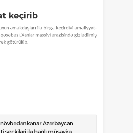
at keçirib
munun əməkdaşları ilə birgə keçirdiyi əməliyyat-
əsəbəsi, Xanlar massivi ərazisində gizlədilmiş
rək götürülüb.
ə növbədənkənar Azərbaycan
 seçkiləri ilə bağlı müşavirə