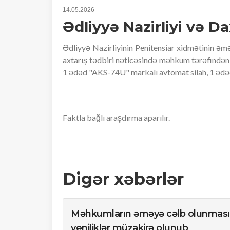
14.05.2026
Ədliyyə Nazirliyi və Dax
Ədliyyə Nazirliyinin Penitensiar xidmətinin əmə
axtarış tədbiri nəticəsində məhkum tərəfindən
1 ədəd "AKS-74U" markalı avtomat silah, 1 ədəd
Faktla bağlı araşdırma aparılır.
Digər xəbərlər
Məhkumların əməyə cəlb olunması 
yeniliklər müzakirə olunub