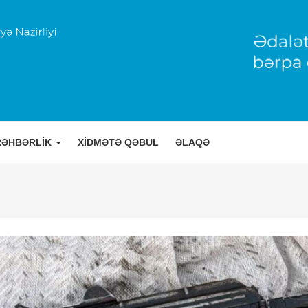
RƏHBƏRLİK
XİDMƏTƏ QƏBUL
ƏLAQƏ