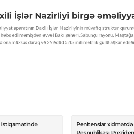
ili İşlər Nazirliyi birgə əməliyy
liyyat aparatının Daxili İşlər Nazirliyinin müvafiq struktur quru
 həbs edilməmişdən əvvəl Bakı şəhəri, Sabunçu rayonu, Maştağa q
 ona məxsus daraq və 29 ədəd 5.45 millimetrlik güllə aşkar edilə
istiqamətində
Penitensiar xidmətd
Respublikası Prezidenti