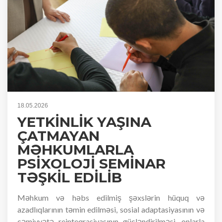
18.05.2026
YETKİNLİK YAŞINA
ÇATMAYAN
MƏHKUMLARLA
PSİXOLOJİ SEMİNAR
TƏŞKİL EDİLİB
Məhkum və həbs edilmiş şəxslərin hüquq və
azadlıqlarının təmin edilməsi, sosial adaptasiyasının və
cəmiyyətə reinteqrasiyasının gücləndirilməsi, onlarla