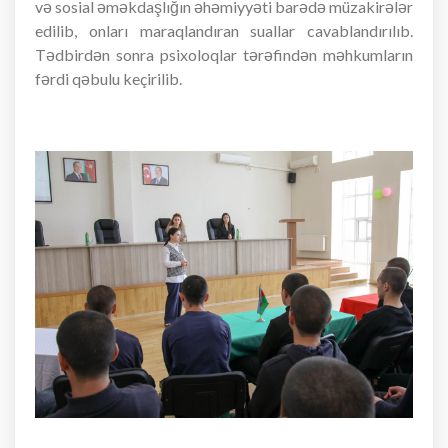
və sosial əməkdaşlığın əhəmiyyəti barədə müzakirələr
edilib, onları maraqlandıran suallar cavablandırılıb.
Tədbirdən sonra psixoloqlar tərəfindən məhkumların
fərdi qəbulu keçirilib.