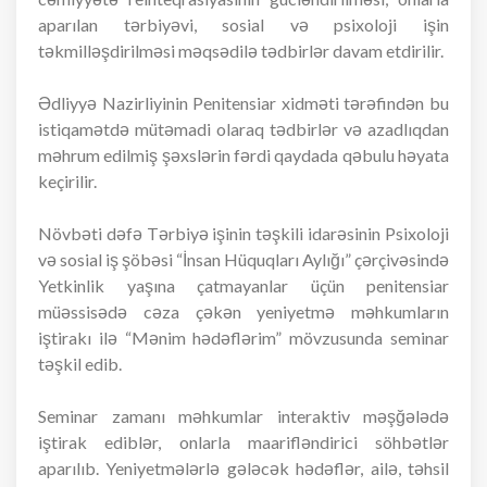
aparılan tərbiyəvi, sosial və psixoloji işin
təkmilləşdirilməsi məqsədilə tədbirlər davam etdirilir.
Ədliyyə Nazirliyinin Penitensiar xidməti tərəfindən bu
istiqamətdə mütəmadi olaraq tədbirlər və azadlıqdan
məhrum edilmiş şəxslərin fərdi qaydada qəbulu həyata
keçirilir.
Növbəti dəfə Tərbiyə işinin təşkili idarəsinin Psixoloji
və sosial iş şöbəsi “İnsan Hüquqları Aylığı” çərçivəsində
Yetkinlik yaşına çatmayanlar üçün penitensiar
müəssisədə cəza çəkən yeniyetmə məhkumların
iştirakı ilə “Mənim hədəflərim” mövzusunda seminar
təşkil edib.
Seminar zamanı məhkumlar interaktiv məşğələdə
iştirak ediblər, onlarla maarifləndirici söhbətlər
aparılıb. Yeniyetmələrlə gələcək hədəflər, ailə, təhsil