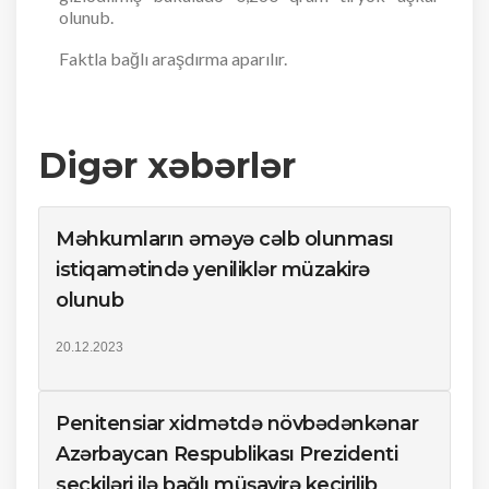
olunub.
Faktla bağlı araşdırma aparılır.
Digər xəbərlər
Məhkumların əməyə cəlb olunması
istiqamətində yeniliklər müzakirə
olunub
20.12.2023
Penitensiar xidmətdə növbədənkənar
Azərbaycan Respublikası Prezidenti
seçkiləri ilə bağlı müşavirə keçirilib