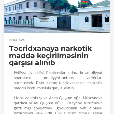
04.03.2024
Təcridxanaya narkotik
maddə keçirilməsinin
qarşısı alınıb
Ədliyyə Nazirliyi Penitensiar xidmətin əməliyyat
aparatının əməliyyat-axtarış tədbirləri
nəticəsində Bakı isintaq təcridxanasına narkotik
maddə keçirilməsinin qarşısı alınıb.
Həbs edilmiş şəxs Asim Qəşəm oğlu Hüseynova
qardaşı Vüsal Qəşəm oğlu Hüseynov tərəfindən
gətirilmiş sovqatdakı gödəkçənin yan cibində
gizlədilmiş bükülüdə 0,260 qram tiryək aşkar